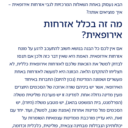
הבא נעסוק באחת השאלות המרכזיות לגבי אזרחות אירופאית –
איך מוציאים אותה?
מה זה בכלל אזרחות
אירופאית?
אם אין לכם כל הבנה בנושא חשוב להתעכב לרגע על מונח
אזרחות אירופאית. האמת היא שאין דבר כזה ולכן אם תנסו
לבדוק למשל את הזכאות שלכם לאזרחות אירופאית כללית, לא
תצליחו להתקדם הלאה. הכוונה היא למעשה לאזרחות באחת
מעשרים ושמונה המדינות (נכון להיום) החברות באיחוד
האירופאי, אשר יש ביניהם שורה ארוכה של הסכמים היוצרים
מעין מדינה גדולה אחת. למדינה זו יש מערכת פוליטית משלה
(הפרלמנט, בית המשפט בהאג), יש מטבע משלה (היורו), יש
הסכמים מול מדינות אחרות (אמנת שנגן, למשל), ועוד. יחד עם
זאת, היא עדיין מורכבת ממדינות עצמאיות השומרות על
יכולותיהן הנבדלות מבחינה צבאית, פוליטית, כלכלית וכדומה,