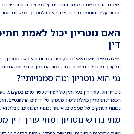
שאתם מבינים את המסמך וחותמים עליו מרצונכם החופשי, תחתמו
יחתום עליו בחותמת משרדו, ויצרף אותו למסמך. במקרים מסוימי
האם נוטריון יכול לאמת חתימ
דין
שאלה נפוצה שאנו נשאלים לעיתים קרובות היא האם נוטריון יכול 
ידי עורך דין רגיל. התשובה תלויה בסוג המסמך ובדרישות המדינה 
מי הוא נוטריון ומה סמכויותיו?
נוטריון הוא עורך דין בעל ותק של לפחות עשר שנים במקצוע, שע
הכשרת הנוטריון כוללת לימוד מעמיק של הדינים הרלוונטיים, התנ
נכונות העתקים של מסמכים, אישור נכונות תרגומים, קבלת ואישו
מתי נדרש נוטריון ומתי עורך דין מ
ישנם מסמכים מסוימים שדורשים בהחלט אימות חתימה נוטריוני ולא 