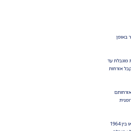
ול מגדיר באופן
 מוגבלת עד
קבל אזרחות
ו ברומניה ואזרחותם
ומנית
קיים גם מסלול נוסף שבו אין הגבלה על מספר הדורות. אם ההורים שלכם או סבא וסבתא שלכם עלו לישראל בין השנים 1950 ל-1952 או בין 1964