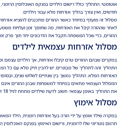
אוטומטי. התהליך כולל רישום הילדים בפנקס האוכלוסין הרומני
חודשים, ואין צורך בהליך אזרחות מלא עבור הילדים.
מסלול זה מועדף במיוחד כאשר ההורים מתכננים להוציא אזרחות 
לאחר שההורה קיבל את האזרחות, מה שחוסך זמן ועלויות משמעות
ההורים, כדי שכל המשפחה תקבל את הדרכונים יחד תוך פרק זמן
מסלול אזרחות עצמאית לילדים
במקרים שבהם ההורים טרם קיבלו אזרחות, אך הילדים עצמם זכא
התהליך זהה לתהליך של מבוגרים. יש להכין תיק מלא עם כל המ
האזרחות המלא. התהליך נמשך בין שנתיים לשלוש שנים, ובסופו ה
המסלול העצמאי מתאים במיוחד למשפחות שבהן ההורים אינם מעו
את התהליך באופן עצמאי. חשוב לדעת שילדים מתחת לגיל 18 דורשים הסכמה והשתתפות של שני ההורים בתהליך, גם אם ההורים גרושים.
מסלול אימוץ
במקרה שילד אומץ על ידי הורה בעל אזרחות רומנית, הילד המאומ
תרגום נוטריוני שלו לרומנית, ורישום האימוץ בפנקס האוכלוסין הר