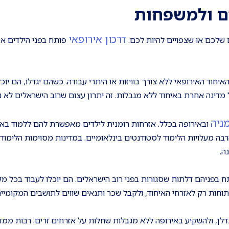
ים ולמשפחות
דרכון אירופאי
ם שלכם או שצפויים להיות לכם.
פותח בפני הילדים אפ
ון רומני יכולים לנוע, לגור ולעבוד בכל 27 מדינות האיחוד האירופאי ללא צורך בוויזות או היתרי עבודה. כשהם יגדלו, ה
 מדינה אחרת באיחוד ללא מגבלות. זה יתרון עצום שרוב הישראלים לא נ
ניה
ובאירופה בכלל. אזרחות רומנית לילדים מאפשרת להם ללמוד באו
ה מעלויות הלימוד לסטודנטים בינלאומיים. במדינות מסוימות הלימודי
ה.
תח בפניהם דלתות שסגורות בפני רוב הישראלים. הם יוכלו לעבוד בכל מ
וחות רק לאזרחי האיחוד, ולקבל שכר ותנאים שווים לתושבים המקומיים
ן, ולהשקיע באירופה ללא מגבלות שחלות על אזרחים זרים. רבות ממדי