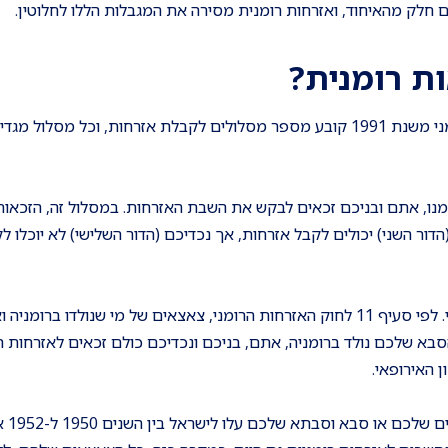
ם חלק מהאיחוד, ואזרחות רומנית מסירה את המגבלות הללו לחלוטין.
ות רומנית
?
שאלה זו קריטית להבנת הזכאות של המשפחה שלכם. החוק הרומני משנת 1991 קובע מספר מסלולים לקבלת אזרחות, וכל מסל
ממנו, אתם ובניכם זכאים לבקש את השבת האזרחות. במסלול זה, הזכאות
דור השני) יכולים לקבל אזרחות, אך נכדיכם (הדור השלישי) לא יוכלו ל
זהו המסלול הרלוונטי ביותר למי ששואל על דרכון רומני דור שלישי. לפי סעיף 11 לחוק האזרחות הרומני, צאצאים של מי שנולד
סבא שלכם נולד ברומניה, אתם, בניכם ונכדיכם כולם זכאים לאזרחות ר
 האירופאי.