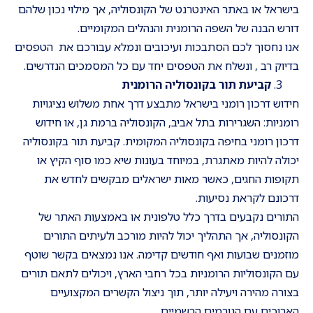
בישראל או באתר האינטרנט של הקונסוליה, אך מילוי נכון שלהם
דורש הבנה של השפה הרומנית והנהלים המקומיים.
אנו נחסוך לכם הסתבכות ועיכובים ונמלא עבורכם את הטפסים
בדיוק רב , ונשלח את הטפסים יחד עם כל המסמכים הנדרשים.
קביעת תור בקונסוליה הרומנית
חידוש דרכון רומני בישראל מתבצע דרך אחת משלוש נציגויות
רומניות: השגרירות בתל אביב, הקונסוליה ברמת גן, או חידוש
דרכון רומני בחיפה בקונסוליה המקומית. קביעת תור בקונסוליה
יכולה להיות מאתגרת, במיוחד בעונות שיא כמו סוף הקיץ או
תקופות החגים, כאשר מאות ישראלים מבקשים לחדש את
דרכונם לקראת נסיעות.
התורים נקבעים בדרך כלל טלפונית או באמצעות האתר של
הקונסוליה, אך התהליך יכול להיות מורכב ולעיתים התורים
מוזמנים שבועות ואף חודשים קדימה. אנו נמצאים בקשר שוטף
עם הקונסוליות הרומניות בכל רחבי הארץ, ויכולים לתאם תורים
בצורה מהירה ויעילה יותר, תוך ניצול הקשרים המקצועיים
הארוכים עם הגורמים הרשמיים.