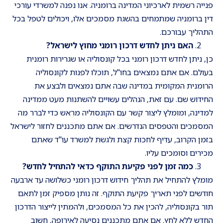
פנייה רשמית לארכיוני המדינה ברומניה. אנו נפנה למשרדי עורכי
דין ברומניה שמתמחים בהשגת מסמכים אלו, ויכולים לטפל בכל
התהליך עבורכם.
האם ניתן לחדש דרכון רומני מחוץ לישראל
?
כן, ניתן לחדש דרכון רומני בכל קונסוליה או שגרירות רומנית
בעולם. אם אתם נמצאים בחו"ל, תוכלו לפנות לקונסוליה
הרומנית המקומית במדינה שבה אתם נמצאים ולבצע את
החידוש שם. עם זאת, הנהלים עשויים להשתנות מעט ממדינה
למדינה, ומומלץ ליצור קשר עם הקונסוליה מראש כדי לברר מה
המסמכים והטפסים הנדרשים. אם אתם מתכננים לחזור לישראל
בזמן הקרוב, עדיף לחכות קצת ולגשת למשרד עו"ד שאתם
מכירים וסומכים עליו.
כמה זמן לפני פקיעת התוקף כדאי להתחיל לחדש
?
מומלץ להתחיל את תהליך חידוש דרכון רומני כשלושה עד ארבעה
חודשים לפני תאריך פקיעת התוקף. זה נותן מספיק זמן לתאם
תור בקונסוליה, להכין את כל המסמכים, ולהמתין לייצור הדרכון
החדש ללא לחץ. אם אתם מתכננים נסיעה לאירופה, חשוב