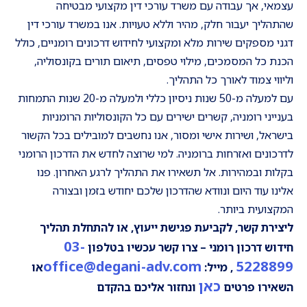
עצמאי, אך עבודה עם משרד עורכי דין מקצועי מבטיחה
שהתהליך יעבור חלק, מהיר וללא טעויות. אנו במשרד עורכי דין
דגני מספקים שירות מלא ומקצועי לחידוש דרכונים רומניים, כולל
הכנת כל המסמכים, מילוי טפסים, תיאום תורים בקונסוליה,
וליווי צמוד לאורך כל התהליך.
עם למעלה מ-50 שנות ניסיון כללי ולמעלה מ-20 שנות התמחות
בענייני רומניה, קשרים ישירים עם כל הקונסוליות הרומניות
בישראל, ושירות אישי ומסור, אנו נחשבים למובילים בכל הקשור
לדרכונים ואזרחות ברומניה. למי שרוצה לחדש את הדרכון הרומני
בקלות ובמהירות. אל תשאירו את התהליך לרגע האחרון. פנו
אלינו עוד היום ונוודא שהדרכון שלכם יחודש בזמן ובצורה
המקצועית ביותר.
ליצירת קשר, לקביעת פגישת ייעוץ, או להתחלת תהליך
03-
חידוש דרכון רומני – צרו קשר עכשיו בטלפון
office@degani-adv.com
5228899
, מייל:
או
כאן
השאירו פרטים
ונחזור אליכם בהקדם