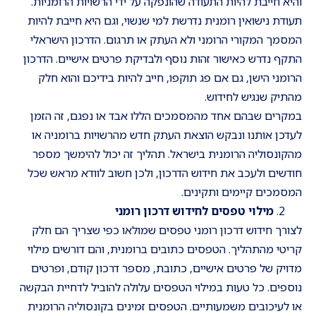
והיא חייבת להיות התעודה שהונפקה על ידי הרשויות הרומניות.
תעודת נישואין רומנית נדרשת למי שנשוי, וגם היא חייבת להיות
המסמך המקורי הרומני ולא העתק או תרגום. הדרכון הישראלי
התקף נדרש כאישור זהות נוסף ולבדיקת פרטים אישיים. הדרכון
הרומני הישן, גם אם פג תוקפו, חייב להיות בידיכם והוא חלק
מהתיק שנגיש לחידוש.
במקרים שבהם אחד מהמסמכים הללו אבד או נפגם, זה הזמן
לעדכן אותנו ונבקש הוצאת העתק חדש מהרשויות ברומניה או
מהקונסוליה הרומנית בישראל. תהליך זה יכול להימשך מספר
חודשים ולעכב את חידוש הדרכון, ולכן חשוב לוודא מראש שכל
המסמכים קיימים ותקינים.
מילוי טפסים לחידוש דרכון רומני
לצורך חידוש דרכון רומני טפסים שמולאו כפי שצריך הם חלק
קריטי מהתהליך. הטפסים כתובים ברומנית, והם דורשים מילוי
מדויק של פרטים אישיים, כתובת, מספר דרכון קודם, ופרטים
נוספים. כל טעות במילוי הטפסים עלולה להוביל לדחיית הבקשה
או לעיכובים משמעותיים. הטפסים זמינים בקונסוליה הרומנית