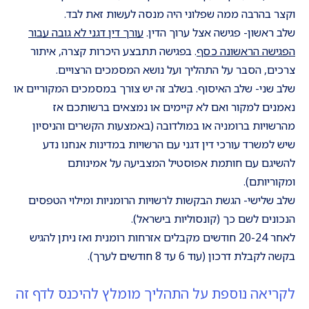
וקצר בהרבה ממה שפלוני היה מנסה לעשות זאת לבד.
שלב ראשון- פגישה אצל ערוך הדין.
עורך דין דגני לא גובה עבור
הפגישה הראשונה כסף
. בפגישה תתבצע היכרות קצרה, איתור
צרכים, הסבר על התהליך ועל נושא המסמכים הרצויים.
שלב שני- שלב האיסוף. בשלב זה יש צורך במסמכים המקוריים או
נאמנים למקור ואם לא קיימים או נמצאים ברשותכם אז
מהרשויות ברומניה או במולדובה (באמצעות הקשרים והניסיון
שיש למשרד עורכי דין דגני עם הרשויות במדינות אנחנו נדע
להשיגם עם חותמת אפוסטיל המצביעה על אמינותם
ומקוריותם).
שלב שלישי- הגשת הבקשות לרשויות הרומניות ומילוי הטפסים
הנכונים לשם כך (קונסוליות בישראל).
לאחר 20-24 חודשים מקבלים אזרחות רומנית ואז ניתן להגיש
בקשה לקבלת דרכון (עוד 6 עד 8 חודשים לערך).
לקריאה נוספת על התהליך מומלץ להיכנס לדף זה