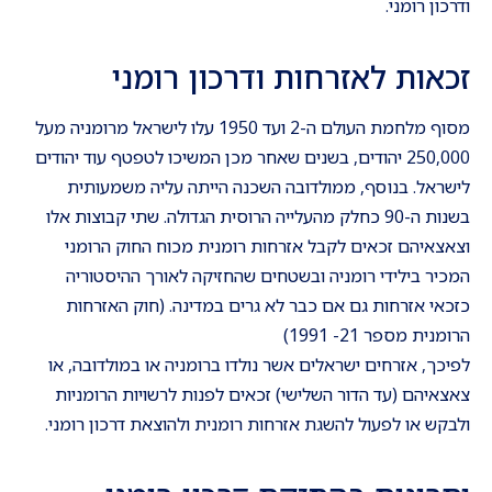
ודרכון רומני.
זכאות לאזרחות ודרכון רומני
מסוף מלחמת העולם ה-2 ועד 1950 עלו לישראל מרומניה מעל
250,000 יהודים, בשנים שאחר מכן המשיכו לטפטף עוד יהודים
לישראל. בנוסף, ממולדובה השכנה הייתה עליה משמעותית
בשנות ה-90 כחלק מהעלייה הרוסית הגדולה. שתי קבוצות אלו
וצאצאיהם זכאים לקבל אזרחות רומנית מכוח החוק הרומני
המכיר בילידי רומניה ובשטחים שהחזיקה לאורך ההיסטוריה
כזכאי אזרחות גם אם כבר לא גרים במדינה. (חוק האזרחות
הרומנית מספר 21- 1991)
לפיכך, אזרחים ישראלים אשר נולדו ברומניה או במולדובה, או
צאצאיהם (עד הדור השלישי) זכאים לפנות לרשויות הרומניות
ולבקש או לפעול להשגת אזרחות רומנית ולהוצאת דרכון רומני.