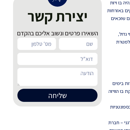
ה בו ויזת
יצירת קשר
ים באזרחות
ים שזכאים
השאירו פרטים ונשוב אליכם בהקדם
 גדול,
 למטרת
ות בימים
 בו הוויזה
שליחה
ספונטניות
דגני – חברת