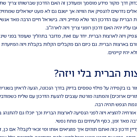
וק דרך מקור מידע מוסמך ומעודכן זה האם הדרכון שברשותו צריך שתהי
אלים נדרשים להנפיק את הוויזה אך ישנם גם לא מעט ישראלים שמחזיק
ת הברית עם הדרכון הזר שלא מחייב ויזה. בישראל חיים הרבה מאד אנש
עליו יהיה האם דרכון רומני צריך ויזה לארה"ב.
נפיק ויזה לארצות הברית. יחד עם זאת, מדובר בתהליך שעומד בפני שינוי
יקורם בארצות הברית. גם כיום הם מקבלים הקלות בקבלת ויזה המיועדת
א יהיו קיימים.
 הברית בלי ויזה?
 בו בקפידה על מילוי טפסים בדיוק בדרך הנכונה, הגעה לראיון בשגריר
ורים ארוכים) והמתנה מורטת עצבים להגעת הדרכון עם שליח כשמודבקת
גמת הנפש תהיה רבה.
אזרחיה להוציא ויזה לפני הנסיעה לארצות הברית וכך יוכלו גם להתנהג ב
בה מאד זמן, כסף ולעיתים גם מתח נפשי.
יין דרכון כזה ואתם תוהים איך מוציאים אותו ומי זכאי לקבלו? אם כן, 