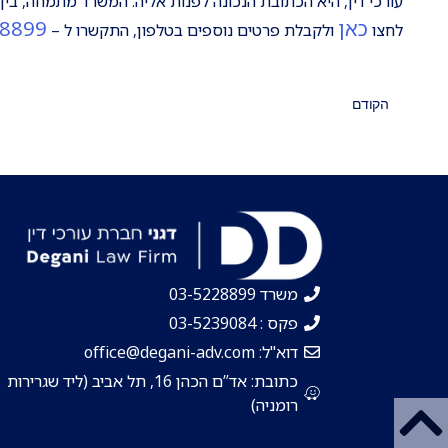
עורכי דין, היא הכתובת הנכונה לפנות אליה. המשרד מתמחה, בין 
כאן
28899
לחצו
ולקבלת פרטים נוספים בטלפון, התקשרו ל –
הקודם
משרד 03-5228899
פקס : 03-5239084
דוא"ל: office@degani-adv.com
כתובת: אד”ם הכהן 16, תל אביב (ליד שגרירות
רומניה)