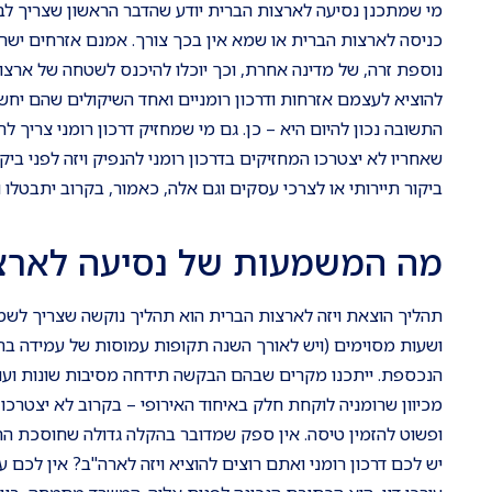
מי שמתכנן נסיעה לארצות הברית יודע שהדבר הראשון שצריך לבד
כניסה לארצות הברית או שמא אין בכך צורך. אמנם אזרחים ישר
נוספת זרה, של מדינה אחרת, וכך יוכלו להיכנס לשטחה של ארצו
להוציא לעצמם אזרחות ודרכון רומניים ואחד השיקולים שהם יחשבו 
התשובה נכון להיום היא – כן. גם מי שמחזיק דרכון רומני צריך לה
שאחריו לא יצטרכו המחזיקים בדרכון רומני להנפיק ויזה לפני ב
ביקור תיירותי או לצרכי עסקים וגם אלה, כאמור, בקרוב יתבטלו ול
מה המשמעות של נסיעה לארצות
תהליך הוצאת ויזה לארצות הברית הוא תהליך נוקשה שצריך לשמור
ושעות מסוימים (ויש לאורך השנה תקופות עמוסות של עמידה בת
הנכספת. ייתכנו מקרים שבהם הבקשה תידחה מסיבות שונות ועו
מכיוון שרומניה לוקחת חלק באיחוד האירופי – בקרוב לא יצטרכו 
ופשוט להזמין טיסה. אין ספק שמדובר בהקלה גדולה שחוסכת הר
יש לכם דרכון רומני ואתם רוצים להוציא ויזה לארה"ב? אין לכם עד