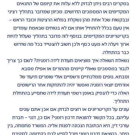
במקרים רבים ניתן לבדוק ללא עלות את קיומם של התנאים
המקדימים או המסמכים הדרושים. מכיוון שמדובר בתהליך רציני
ובבקשות שכל אחת מהן נשקלת במלוא הרצינות וכובד הראש –
אין טעם בכלל להתחיל אותו אם לא בטוחים שבאמת עומדים
בקריטריונים המקדימים. בנוסף לזה מדובר בתהליך שעלול להיות
ארוך ויעלה לא מעט כסף ולכן חשוב להצטייד בכל מה שדרוש
כבר בהתחלה.
נשאלת השאלה איך מוציאים תעודת לידה רומנית? לשם כך צריך
לנבור במסמכים שאולי קיימים מההורים או אפילו מסבא
וסבתא. גופים ממלכתיים ורשמיים אולי שומרים תיעוד של
אזרחים יוצאי רומניה ואפשר יהיה להתחקות אחר הרישומים
האלה כדי להנפיק באופן רשמי תעודת לידה שתסייע בהתחלת
התהליך.
עונים על הקריטריונים או רוצים לבדוק אם אכן אתם עונים
עליהם, בכל הקשור להוצאת דרכון רומני? אם כן, דגני – חברת
עורכי דין, היא הכתובת הנכונה לפנות אליה. המשרד מתמחה, בין
היתר, בהוצאת דרכון רומני ויוכל לסייע לכם בקידומה. לסקירת