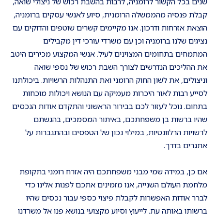
שנים בכל הקשור לרומניה, לרבות בהשבת רכוש של ניצולי שואה,
קבלת פנסיה מהממשלה הרומנית, סיוע לאנשי עסקים ברומניה,
הוצאת אזרחות ודרכון. אנו מקיימים קשרים שוטפים והדוקים עם
נציגים שלנו ברומניה וכן עם משרדי עורכי דין מקבילים
המתמחים בתחומים המצוינים לעיל. אנשי המקצוע מכירים היטב
את ההליכים הנדרשים לצורך השבת רכוש של נספי שואה
וניצולים, את לשון החוק הרומני ואת התנהלות הרשויות. ביכולתנו
לסייע רבות לאור היכרות מעמיקה עם הנושא ויכולות מוכחות
בתחום. נוכל לעזור לכם בבירור הראשוני והתקדם אודות הנכסים
שהיו ברשות בן משפחתכם, באיתור המסמכים, בהגשתם
לרשויות הרלוונטיות, במילוי נכון של הטפסים ובהתגברות על
אתגרים בדרך.
אם כן, במידה שמי מבני משפחתכם היה אזרח רומני בתקופת
מלחמת העולם השנייה, אנו מזמינים אתכם לפנות אלינו כדי
לברר אודות האפשרות לקבלת פיצוי כספי עבור נכסים שהיו
ברשותו באותה עת. לייעוץ וסיוע מקצועי בנושא פנו אל משרדנו