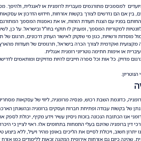
המיועדים למסמכים מתורגמים מעברית לרומנית או לאנגלית, ולהיפך. מ
, בין אם הם נדרשים לצורך בקשות אזרחות, חידוש הדרכון או עסקאות
החותם בפניו עם הצגת תעודת הזהות, או את נאמנות המסמך המתורגם 
ונטיות למקוריות המסמך, ומעניק לו תוקף בחו"ל ובישראל. על כן, לשיר
מול מוסדות ורשויות, כגון מי שזקוק לאישור העתק דרכונים, תרגום של ת
ה מקצועית ואקדמית לצורך הכרה בישראל, תרגומים של תעודות מהארץ
עיברית או אימות חתימה נוטריוני רומנית אנגלית.
ום מדויק. כל אות וכל ספרה חייבים להיות מדויקים ומותאמים לדרישו
נוטריון.
ה
ניה, כדוגמת השבת רכוש, פנסיה מרומניה, ליווי של עסקאות מסחריות 
נתן של בקשות עבודה ופתיחת חברות ועסקים ברומניה ובהשגתן הארכת
רומני אנו הכתובת הנכונה בזכות ניסיון עשיר וידע מקיף, יכולת לספק א
י דין ברומניה שהינם בעלי התמחות בתחומים אלו. ראוי לציין כי היכרו
תרון חשוב, ויכולת לסיים את הליכים באופן מהיר ויעיל, ללא ביצוע טע
ית, שהינה כיום גם אזרחות אירופית המקנה זכאות ללימודים כמו אזרח א