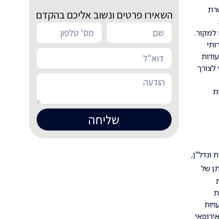
טרת
השאירו פרטים ונשוב אליכם בהקדם
למקור.
ותי
עודות
 לצורך
ת
שליחה
ונדל"ן,
ן של
ת
ת
ויות
ירופאי