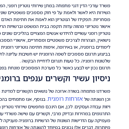
משרד עורכי הדין דגני מתמחה במתן שירותי נוטריון רומני, 
השירות היא לאשר ולאמת על פי חוק מסמכים משפטיים שונים
מסחריות. תפקידו של הנוטריון הוא לאמת את חתימת האדם 
אישור נוטריוני מהווה עדות תקפה בבית המשפט וברשויות הרלו
נוטריון רומני עשויים להידרש אנשים המצויים בהליכים שונים 
נישואין, הצהרות לצרכים משפטיים ומסחריים, אישורי הסמכ
לימודים ברומניה, או באירופה, אימות חתימה נוטריוני רומנית 
בביצוע תרגום מסמכים לשפה הרומנית יש חשיבות עליונה לתרג
שלטונות רומניה. כל טעות תגרום לדחיית הבקשה .
תרגום נכון יש לבצע כאשר כל מערכת המסמכים מונחת בפני ה
ניסיון עשיר וקשרים ענפים ברומני
משרדנו מתמחה בשורה ארוכה של נושאים הקשורים למדינת רומ
אזרחות רומנית
וכן השגתה של
. בנוסף, אנו מתמחים בהכ
ויזות עבודה ועסקים. לכן, אם הינכם מחפשים שירותי נוטריון 
התרגומים במהירות ובדיוק מרבי, וקשרים עם שישה משרדי עורכ
מעמיקה עם הדרישות השונות של הרשויות ברומניה מעניקה לנו י
מיותרות. דברים אלו נכונים במיוחד להשגתה של אזרחות רומנ