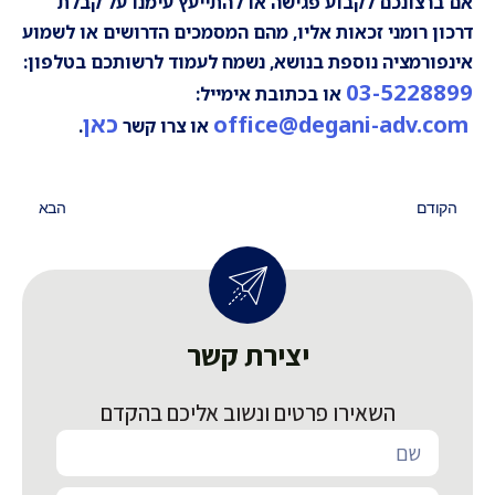
אם ברצונכם לקבוע פגישה או להתייעץ עימנו על קבלת
דרכון רומני זכאות
אליו, מהם המסמכים הדרושים
או לשמוע
אינפורמציה נוספת בנושא, נשמח לעמוד לרשותכם בטלפון:
03-5228899
או בכתובת אימייל:
office@degani-adv.com
כאן
או צרו קשר
.
הקודם
הבא
יצירת קשר
השאירו פרטים ונשוב אליכם בהקדם