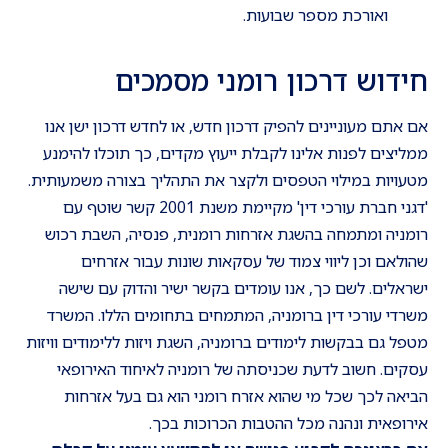
ואורכת מספר שבועות.
חידוש דרכון רומני מסמכים
אם אתם מעוניינים להפיק דרכון חדש, או לחדש דרכון ישן אנו
ממליצים לפנות אלינו לקבלת ייעוץ מקדים, כך תוכלו להימנע
מטעויות במילוי הטפסים ולקצר את התהליך בצורה משמעותית.
'דגני חברת עורכי דין' מקיימת משנת 2001 קשר שוטף עם
רומניה ומתמחה בהשגת אזרחות רומנית, פנסיה, השבת רכוש
שהולאם וכן ליווי צמוד של עסקאות שונות עבור אזרחים
ישראלים. לשם כך, אנו עומדים בקשר ישיר והדוק עם שישה
משרדי עורכי דין ברומניה, המתמחים בתחומים הללו. המשרד
מטפל גם בבקשות לימודים ברומניה, השגת ויזות ללימודים וויזות
עסקים. חשוב לדעת שכניסתה של רומניה לאיחוד האירופאי
הביאה לכך שכל מי שהוא אזרח רומני הוא גם בעל אזרחות
אירופאית ונהנה מכל ההטבות הכרוכות בכך.